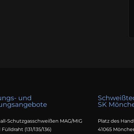
ungs- und
Schweißtec
ungsangebote
SK Mönch
all-Schutzgasschweißen MAG/MIG
Platz des Hand
Fülldraht (131/135/136)
41065 Mönche